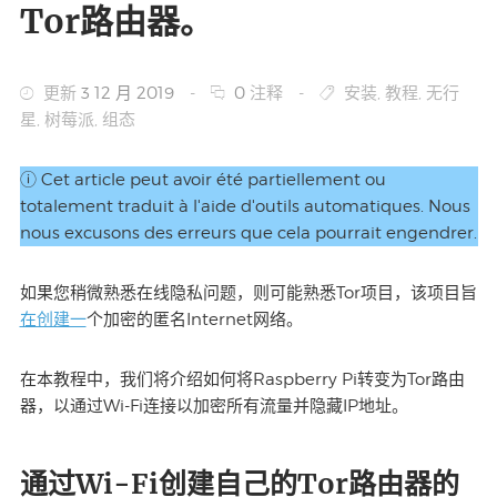
Tor路由器。
更新
3 12 月 2019
-
0
注释
-
安装
,
教程
,
无行
星
,
树莓派
,
组态
ⓘ Cet article peut avoir été partiellement ou
totalement traduit à l'aide d'outils automatiques. Nous
nous excusons des erreurs que cela pourrait engendrer.
如果您稍微熟悉在线隐私问题，则可能熟悉Tor项目，该项目旨
在创建一
个加密的匿名Internet网络。
在本教程中，我们将介绍如何将Raspberry Pi转变为Tor路由
器，以通过Wi-Fi连接以加密所有流量并隐藏IP地址。
通过Wi-Fi创建自己的Tor路由器的